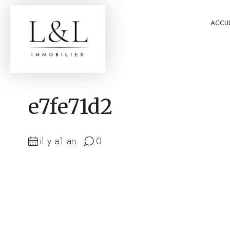
ACCUE
e7fe71d2
il y a1 an
0