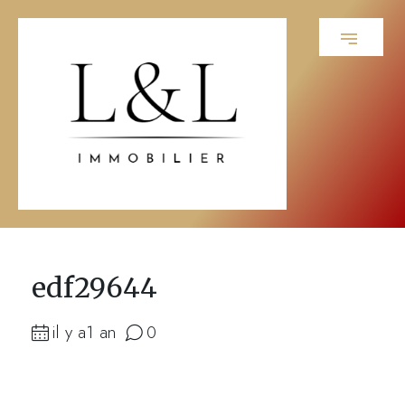
edf29644
il y a1 an
0