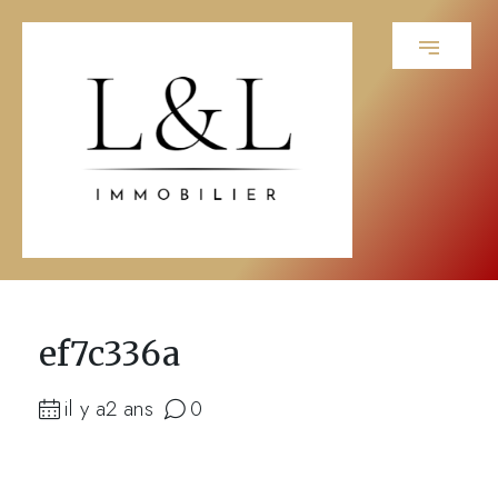
ef7c336a
il y a2 ans
0