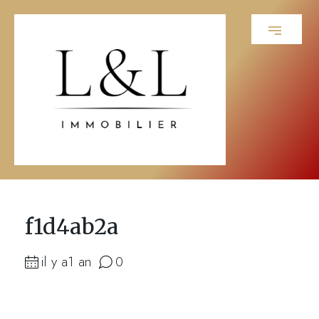
f1d4ab2a
il y a1 an
0