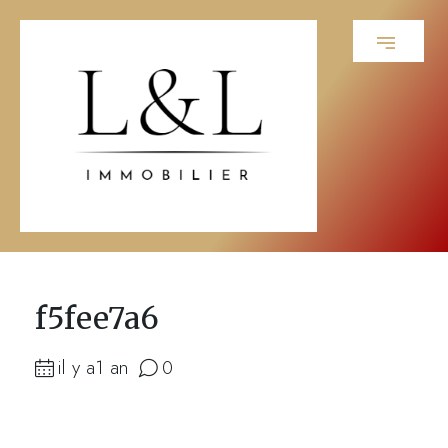
f5fee7a6
il y a1 an
0