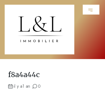
f8a4a44c
il y a1 an
0