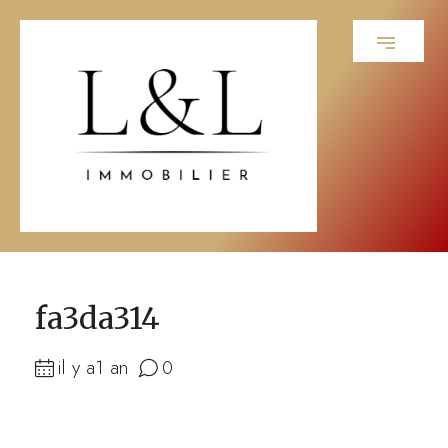
fa3da314
il y a1 an
0