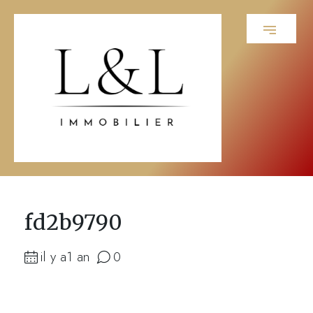
fd2b9790
il y a1 an
0